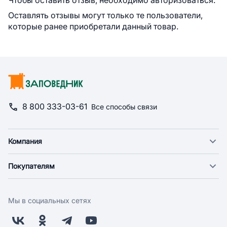
Чтобы оставить отзыв, необходимо авторизоваться.
Оставлять отзывы могут только те пользователи,
которые ранее приобретали данный товар.
8 800 333-03-61
Все способы связи
Компания
О компании
Покупателям
Новости
Доставка
Фонд "Счастье в дом"
Экспресс доставка
Поставщикам
Мы в социальных сетях
Оплата
Арендодателям
Возврат
Заводчикам