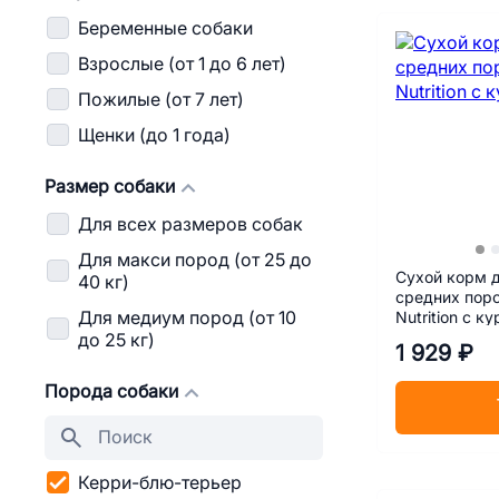
Беременные собаки
Взрослые (от 1 до 6 лет)
Пожилые (от 7 лет)
Щенки (до 1 года)
Размер собаки
Для всех размеров собак
Для макси пород (от 25 до
Сухой корм 
40 кг)
средних пород Pro Plan Eve
Nutrition с к
Для медиум пород (от 10
до 25 кг)
1 929 ₽
Порода собаки
Керри-блю-терьер