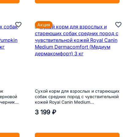
Акция
ак
Сухой корм для взрослых и стареющих
зерновой
собак средних пород с чувствительной
 черника,
кожей Royal Canin Medium
Dermacomfort (Медиум дермакомфорт)
3 199 ₽
3 кг