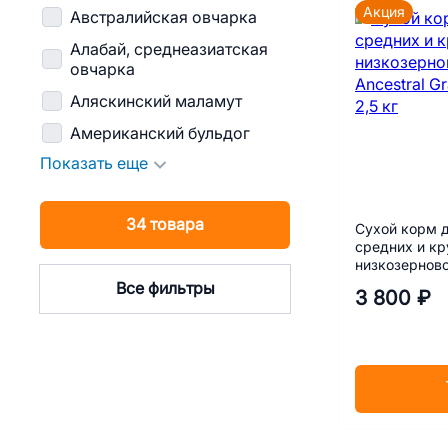
Акция
Австралийская овчарка
Алабай, среднеазиатская
овчарка
Аляскинский маламут
Американский бульдог
Показать еще
34 товара
Сухой корм 
средних и к
низкозерново
Grain Ягнёнок
Все фильтры
3 800 ₽