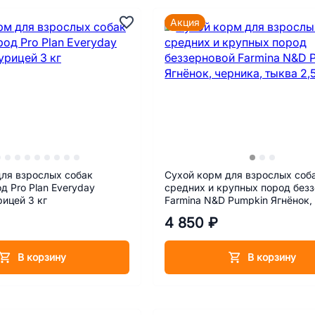
Акция
для взрослых собак
Сухой корм для взрослых соб
ryday
средних и крупных пород без
урицей 3 кг
Farmina N&D Pumpkin Ягнёнок,
тыква 2,5 кг
4 850 ₽
В корзину
В корзину