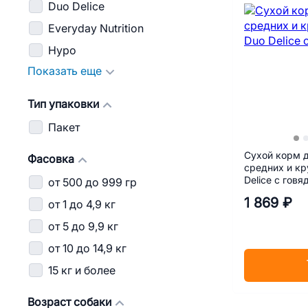
Duo Delice
Everyday Nutrition
Hypo
Показать еще
Тип упаковки
Пакет
Сухой корм 
Фасовка
средних и кр
Delice с говя
от 500 до 999 гр
1 869 ₽
от 1 до 4,9 кг
от 5 до 9,9 кг
от 10 до 14,9 кг
15 кг и более
Возраст собаки