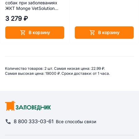
собак при заболеваниях
ЖКТ Monge VetSolution
Gastrointestinal 2 кг
3 279 ₽
В корзину
В корзину
Сводная информация по категор
Количество товаров: 
2 шт. 
Самая низкая цена: 
22.99 ₽. 
Самая высокая цена: 
19000 ₽. 
Сроки доставки: 
от 1 часа. 
8 800 333-03-61
Все способы связи