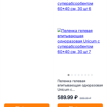
Пеленка гелевая
впитывающая одноразовая
Unicum с
суперабсорбентом 60*40
589.99 ₽
см, 30 шт
689.99 ₽