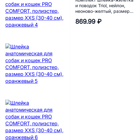
Комплект шлейка-жилетка
и поводок Triol, нейлон,
неоново-желтый, размер
М (обхват груди 40 см),
869.99 ₽
поводок 120 х 1,5 см