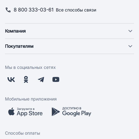
8 800 333-03-61
Все способы связи
Компания
О компании
Покупателям
Новости
Доставка
Фонд "Счастье в дом"
Экспресс доставка
Поставщикам
Мы в социальных сетях
Оплата
Арендодателям
Возврат
Заводчикам
Бонусная программа
Контакты
Магазины
Работа у нас
Мобильные приложения
Скидки и акции
Обратная связь
Бренды
Мобильное приложение
Вопрос-ответ
Способы оплаты